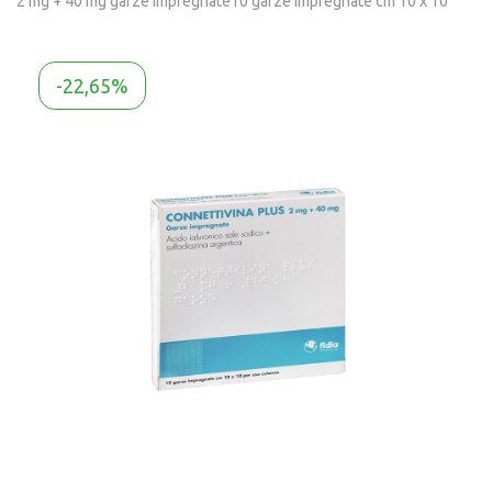
2 mg + 40 mg garze impregnate10 garze impregnate cm 10 x 10
-22,65%