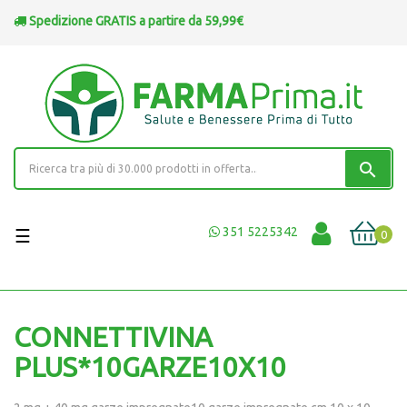
Spedizione GRATIS a partire da 59,99€
search
navigazione
351 5225342
☰
0
Toggle
CONNETTIVINA
PLUS*10GARZE10X10