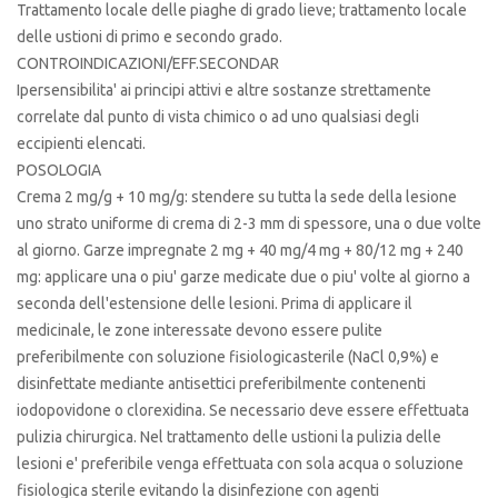
Trattamento locale delle piaghe di grado lieve; trattamento locale
delle ustioni di primo e secondo grado.
CONTROINDICAZIONI/EFF.SECONDAR
Ipersensibilita' ai principi attivi e altre sostanze strettamente
correlate dal punto di vista chimico o ad uno qualsiasi degli
eccipienti elencati.
POSOLOGIA
Crema 2 mg/g + 10 mg/g: stendere su tutta la sede della lesione
uno strato uniforme di crema di 2-3 mm di spessore, una o due volte
al giorno. Garze impregnate 2 mg + 40 mg/4 mg + 80/12 mg + 240
mg: applicare una o piu' garze medicate due o piu' volte al giorno a
seconda dell'estensione delle lesioni. Prima di applicare il
medicinale, le zone interessate devono essere pulite
preferibilmente con soluzione fisiologicasterile (NaCl 0,9%) e
disinfettate mediante antisettici preferibilmente contenenti
iodopovidone o clorexidina. Se necessario deve essere effettuata
pulizia chirurgica. Nel trattamento delle ustioni la pulizia delle
lesioni e' preferibile venga effettuata con sola acqua o soluzione
fisiologica sterile evitando la disinfezione con agenti